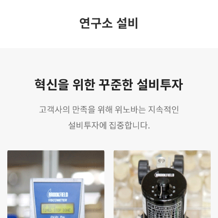
연구소 설비
Previous
N