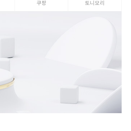
리
쿠팡
토니모리
Nex