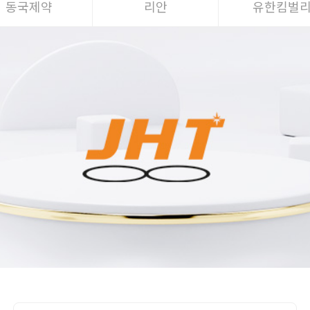
동국제약
리안
유한킴벌