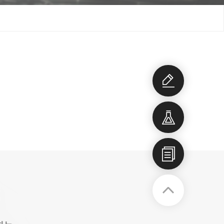
개발상
담
개발품
목
회사소
개서